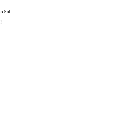
do Sul
!