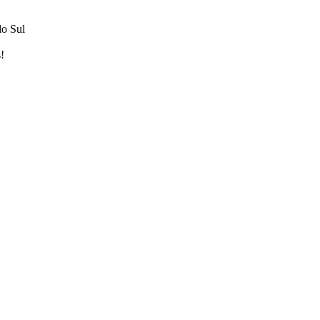
do Sul
!