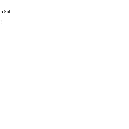
do Sul
!