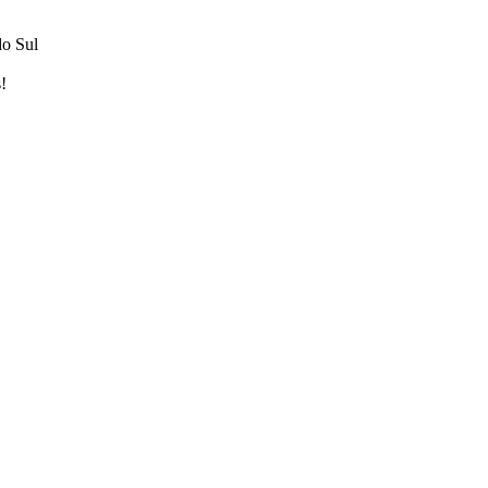
do Sul
!