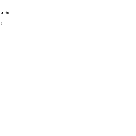
do Sul
!