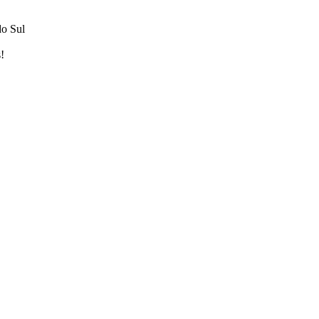
do Sul
!