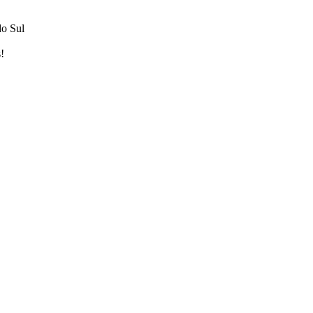
do Sul
!