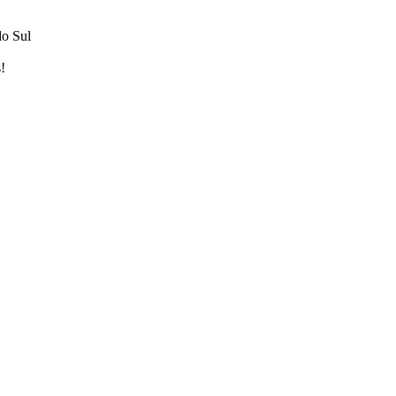
do Sul
!