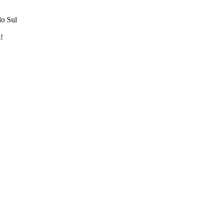
do Sul
!