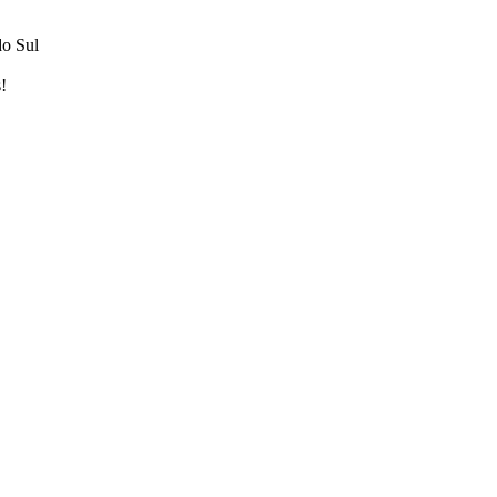
do Sul
!