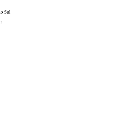
do Sul
!