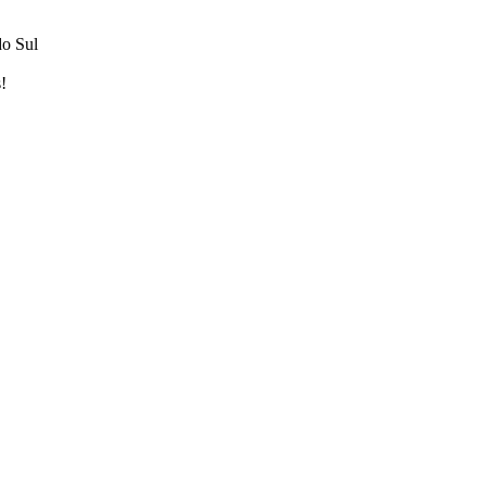
do Sul
!