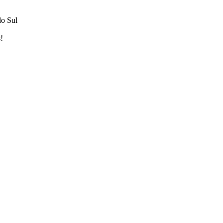
do Sul
!