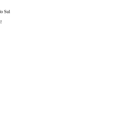
do Sul
!