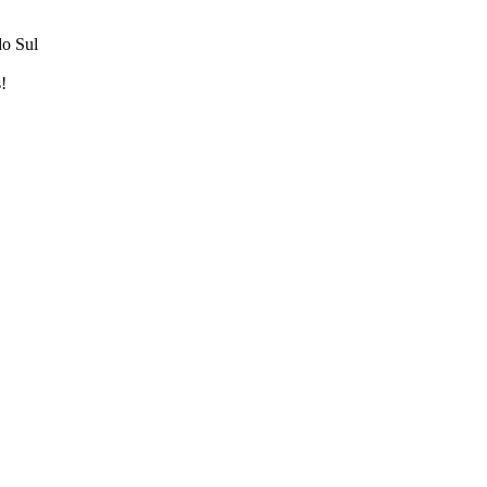
do Sul
!