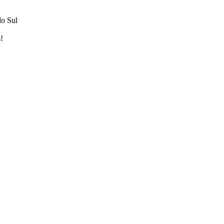
do Sul
!