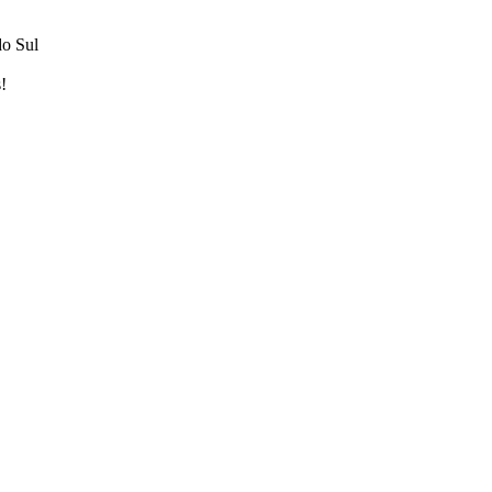
do Sul
!