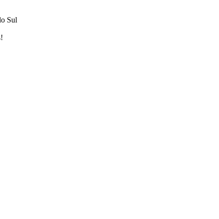
do Sul
!