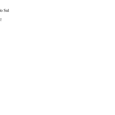
do Sul
!