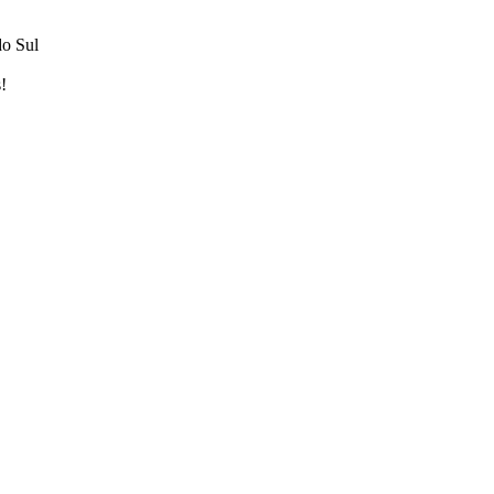
do Sul
!