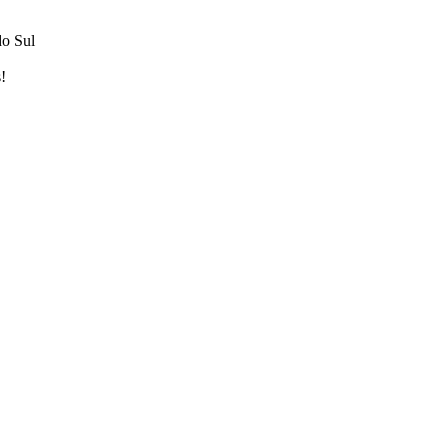
do Sul
!