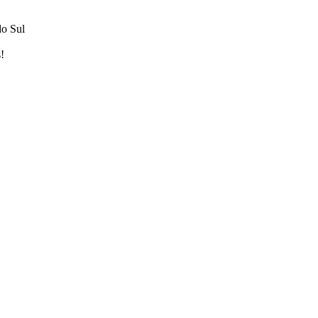
do Sul
!