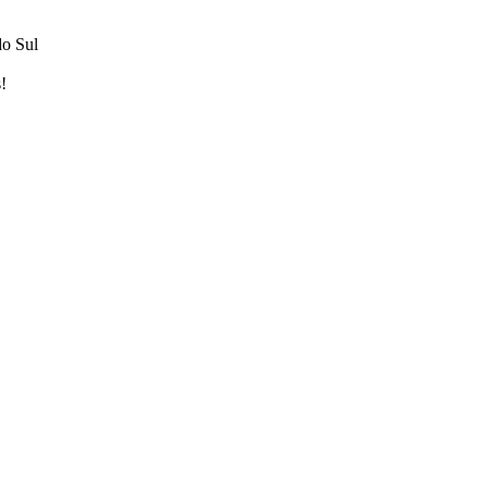
do Sul
!