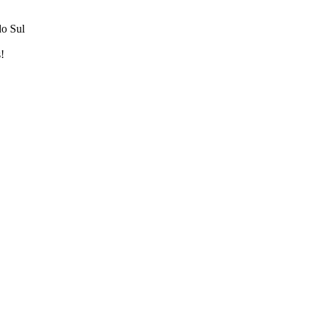
do Sul
!