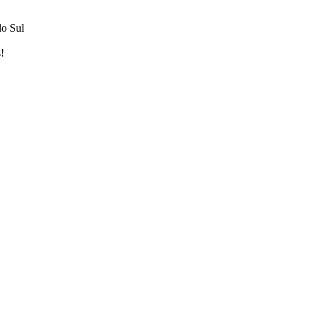
do Sul
!